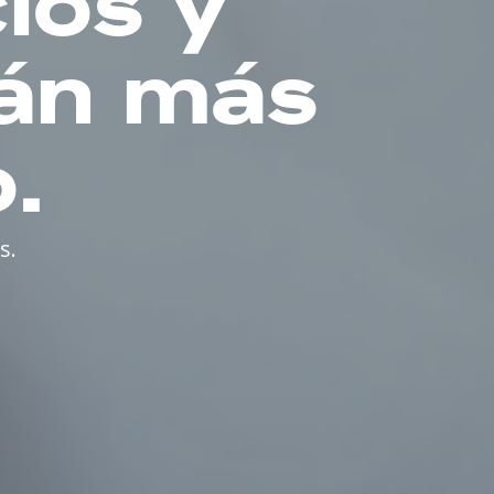
ios y
rán más
.
s.