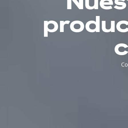
Nues
produc
c
Co