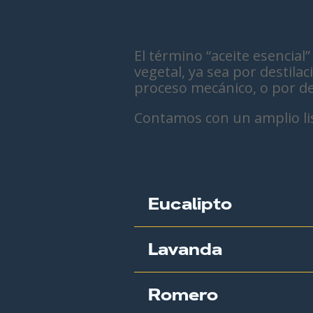
El término “aceite esencia
vegetal, ya sea por destila
proceso mecánico, o por des
Contamos con un amplio lis
Eucalipto
Lavanda
Romero