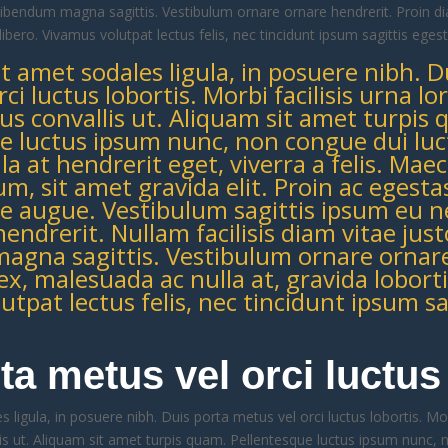
 bibendum magna sagittis. Vestibulum ornare ornare hendrerit. Proin 
 libero. Vivamus volutpat lectus felis, nec tincidunt ipsum sagittis egest
it amet sodales ligula, in posuere nibh. D
ci luctus lobortis. Morbi facilisis urna lo
rus convallis ut. Aliquam sit amet turpis
e luctus ipsum nunc, non congue dui luc
la at hendrerit eget, viverra a felis. Mae
m, sit amet gravida elit. Proin ac egestas
e augue. Vestibulum sagittis ipsum eu 
endrerit. Nullam facilisis diam vitae just
gna sagittis. Vestibulum ornare ornare
x, malesuada ac nulla at, gravida loborti
tpat lectus felis, nec tincidunt ipsum sa
ta metus vel orci luctus 
s ligula, in posuere nibh. Duis porta metus vel orci luctus lobortis. Mor
lis ut. Aliquam sit amet turpis quam. Pellentesque luctus ipsum nunc, 