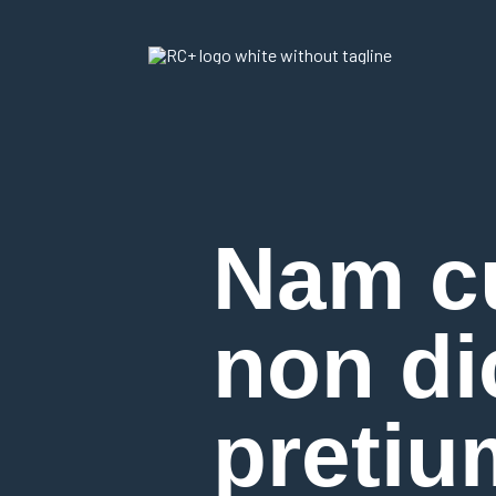
Nam cu
non di
pretiu