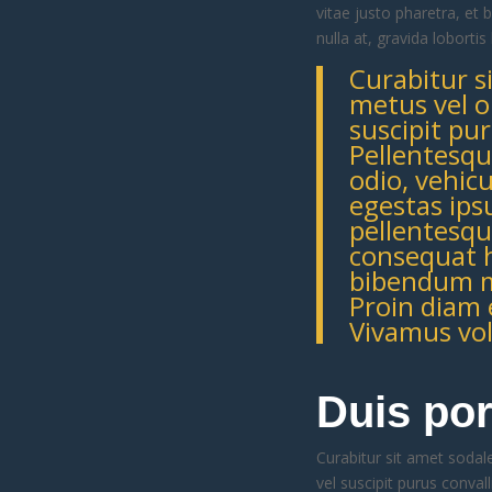
vitae justo pharetra, et
nulla at, gravida lobortis
Curabitur s
metus vel or
suscipit pu
Pellentesqu
odio, vehicu
egestas ipsu
pellentesqu
consequat h
bibendum ma
Proin diam e
Vivamus volu
Duis por
Curabitur sit amet sodale
vel suscipit purus conval