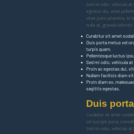
Sed mi odio, vehicula at 
egestas dui, vitae pelle
vitae justo pharetra, et
nulla at, gravida lobortis
Curabitur sit amet sodale
Duis porta metus vel orci
turpis quam.
Pellentesque luctus ips
Sed mi odio, vehicula at 
Proin ac egestas dui, v
Nullam facilisis diam vi
Proin diam ex, malesuada
sagittis egestas.
Duis porta
Curabitur sit amet sodale
vel suscipit purus conval
Sed mi odio, vehicula at 