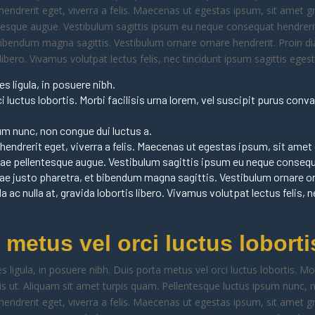
hendrerit eget, viverra a felis. Maecenas ut egestas ipsum, sit amet gra
ntesque augue. Vestibulum sagittis ipsum eu neque consequat hendrerit
 bibendum magna sagittis. Vestibulum ornare ornare hendrerit. Proin 
 libero. Vivamus volutpat lectus felis, nec tincidunt ipsum sagittis egest
s ligula, in posuere nibh.
 luctus lobortis. Morbi facilisis urna lorem, vel suscipit purus conva
um nunc, non congue dui luctus a.
hendrerit eget, viverra a felis. Maecenas ut egestas ipsum, sit amet g
itae pellentesque augue. Vestibulum sagittis ipsum eu neque consequ
tae justo pharetra, et bibendum magna sagittis. Vestibulum ornare or
 ac nulla at, gravida lobortis libero. Vivamus volutpat lectus felis, 
 metus vel orci luctus loborti
s ligula, in posuere nibh. Duis porta metus vel orci luctus lobortis. Mor
lis ut. Aliquam sit amet turpis quam. Pellentesque luctus ipsum nunc, 
hendrerit eget, viverra a felis. Maecenas ut egestas ipsum, sit amet gra