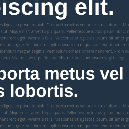
iscing elit.
s ligula, in posuere nibh. Duis porta metus vel orci luctus lobortis. Mor
lis ut. Aliquam sit amet turpis quam. Pellentesque luctus ipsum nunc, 
hendrerit eget, viverra a felis. Maecenas ut egestas ipsum, sit amet gra
ntesque augue. Vestibulum sagittis ipsum eu neque consequat hendrerit
 bibendum magna sagittis. Vestibulum ornare ornare hendrerit. Proin 
 libero. Vivamus volutpat lectus felis, nec tincidunt ipsum sagittis egest
porta metus vel 
s lobortis.
s ligula, in posuere nibh. Duis porta metus vel orci luctus lobortis. Mor
lis ut. Aliquam sit amet turpis quam. Pellentesque luctus ipsum nunc, 
hendrerit eget, viverra a felis. Maecenas ut egestas ipsum, sit amet gra
ntesque augue. Vestibulum sagittis ipsum eu neque consequat hendrerit