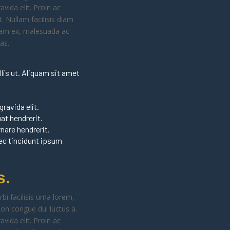
vida elit. Proin ac
. Nullam facilisis diam
diam ex, malesuada ac
as.
llis ut. Aliquam sit amet
ravida elit.
at hendrerit.
nare hendrerit.
nec tincidunt ipsum
s.
bi facilisis urna lorem,
non congue dui luctus a.
vida elit. Proin ac