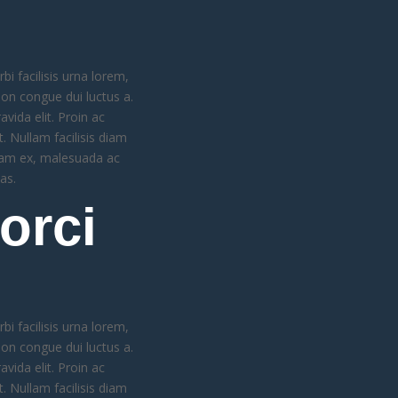
bi facilisis urna lorem,
non congue dui luctus a.
vida elit. Proin ac
. Nullam facilisis diam
diam ex, malesuada ac
as.
orci
bi facilisis urna lorem,
non congue dui luctus a.
vida elit. Proin ac
. Nullam facilisis diam