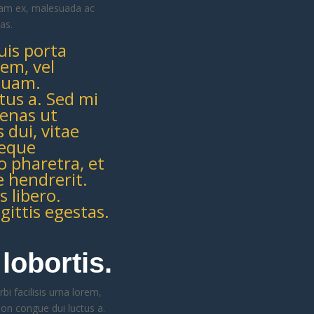
diam ex, malesuada ac
as.
uis porta
rem, vel
 quam.
tus a. Sed mi
cenas ut
 dui, vitae
neque
o pharetra, et
 hendrerit.
s libero.
gittis egestas.
lobortis.
bi facilisis urna lorem,
non congue dui luctus a.