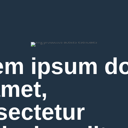
em ipsum do
amet,
sectetur