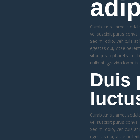
adip
Curabitur sit amet sodale
vel suscipit purus conval
Sed mi odio, vehicula at 
egestas dui, vitae pelle
vitae justo pharetra, et
nulla at, gravida lobortis
Duis 
luctu
Curabitur sit amet sodale
vel suscipit purus conval
Sed mi odio, vehicula at 
egestas dui, vitae pelle