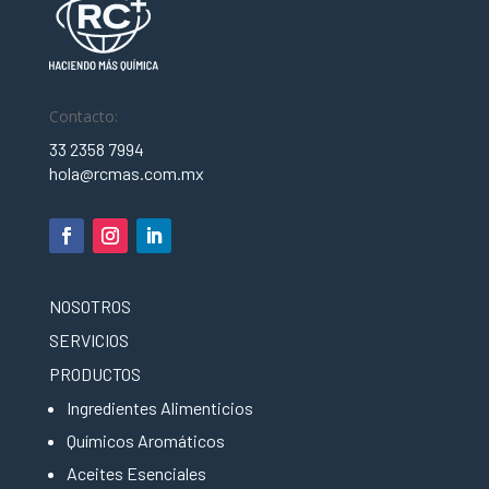
Contacto:
33 2358 7994
hola@rcmas.com.mx
NOSOTROS
SERVICIOS
PRODUCTOS
Ingredientes Alimenticios
Químicos Aromáticos
Aceites Esenciales