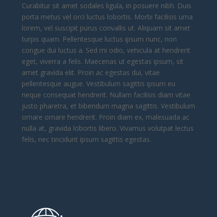
Curabitur sit amet sodales ligula, in posuere nibh. Duis
porta metus vel orci luctus lobortis. Morbi facilisis urna
lorem, vel suscipit purus convallis ut. Aliquam sit amet
turpis quam. Pellentesque luctus ipsum nunc, non
congue dui luctus a. Sed mi odio, vehicula at hendrerit
eget, viverra a felis. Maecenas ut egestas ipsum, sit
amet gravida elit. Proin ac egestas dui, vitae
pellentesque augue. Vestibulum sagittis ipsum eu
neque consequat hendrerit. Nullam facilisis diam vitae
justo pharetra, et bibendum magna sagittis. Vestibulum
ornare ornare hendrerit. Proin diam ex, malesuada ac
nulla at, gravida lobortis libero. Vivamus volutpat lectus
felis, nec tincidunt ipsum sagittis egestas.