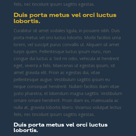
felis, nec tincidunt ipsum sagittis egestas.
Duis porta metus vel orci luctus
lobortis.
Curabitur sit amet sodales ligula, in posuere nibh. Duis
porta metus vel orci luctus lobortis. Morbi facilisis urna
lorem, vel suscipit purus convallis ut. Aliquam sit amet
turpis quam. Pellentesque luctus ipsum nunc, non
congue dui luctus a. Sed mi odio, vehicula at hendrerit
eget, viverra a felis. Maecenas ut egestas ipsum, sit
amet gravida elit. Proin ac egestas dui, vitae
pellentesque augue. Vestibulum sagittis ipsum eu
neque consequat hendrerit. Nullam facilisis diam vitae
justo pharetra, et bibendum magna sagittis. Vestibulum
ornare ornare hendrerit. Proin diam ex, malesuada ac
nulla at, gravida lobortis libero. Vivamus volutpat lectus
felis, nec tincidunt ipsum sagittis egestas.
Duis porta metus vel orci luctus
lobortis.