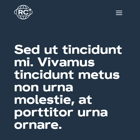
Sed ut tincidunt
mi. Vivamus
tincidunt metus
non urna
molestie, at
porttitor urna
ornare.